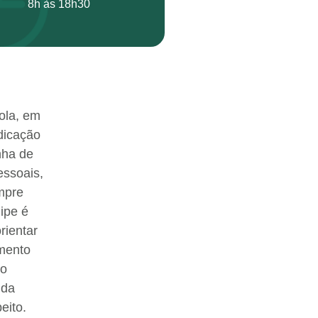
8h às 18h30
ola, em
dicação
nha de
essoais,
mpre
ipe é
rientar
imento
lo
 da
eito.