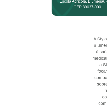
Escola Agrícola, Blumenau 
CEP 89037-000
A Styl
Blumen
à saú
medicam
a S
foca
compos
sobre
h
co
comu