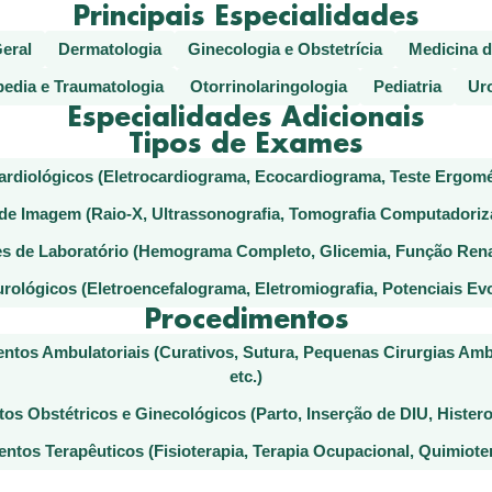
Principais Especialidades
Geral
Dermatologia
Ginecologia e Obstetrícia
Medicina d
edia e Traumatologia
Otorrinolaringologia
Pediatria
Uro
Especialidades Adicionais
Tipos de Exames
rdiológicos (Eletrocardiograma, Ecocardiograma, Teste Ergométr
e Imagem (Raio-X, Ultrassonografia, Tomografia Computadoriza
 de Laboratório (Hemograma Completo, Glicemia, Função Renal
ológicos (Eletroencefalograma, Eletromiografia, Potenciais Evo
Procedimentos
ntos Ambulatoriais (Curativos, Sutura, Pequenas Cirurgias Ambu
etc.)
os Obstétricos e Ginecológicos (Parto, Inserção de DIU, Histeros
ntos Terapêuticos (Fisioterapia, Terapia Ocupacional, Quimiotera