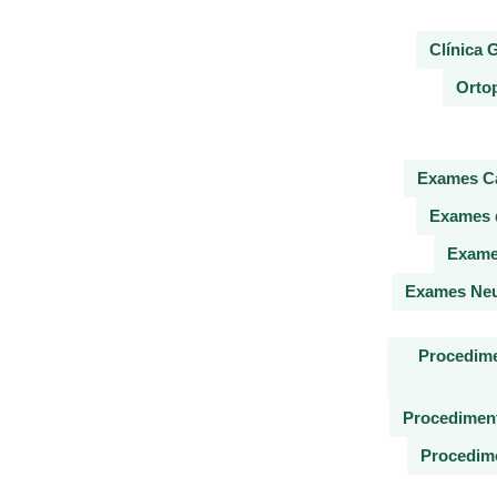
Clínica 
Ortop
Exames Ca
Exames d
Exames
Exames Neur
Procedime
Procediment
Procedime