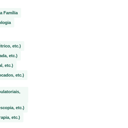
a Família
logia
ico, etc.)
da, etc.)
, etc.)
cados, etc.)
latoriais,
copia, etc.)
pia, etc.)